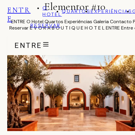
Elementor #10
O
ENTR
QUARTOS
EXPERIÊNCIAS
HOTEL
E
ENTRE O Hotel Quartos Experiências Galeria Contacto 
RESERVAR
Reservar É V O R A B O U T I Q U E H O T E L ENTRE Entre
ENTR
E