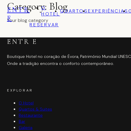
Category:
Blog
O
ENTR
QUARTOS
EXPERIÊNCIAS
HOTEL
E
Your blog category
RESERVAR
ENTR
E
Boutique Hotel no coração de Évora, Património Mundial UNESC
Onde a tradição encontra o conforto contemporâneo.
EXPLORAR
O Hotel
Quartos & Suites
Restaurante
Bar
Galeria